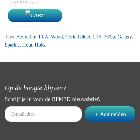
Excl. BTW: €22,11
Tags:
Azurefilm
,
PLA
,
Wood
,
Cork
,
Glitter
,
1.75
,
750gr
,
Galaxy
,
Sparkle
,
Hout
,
Holtz
Op de hoogte blijven?
Schrijf je in voor de RPM3D nieuwsbrief.
Aanmelden