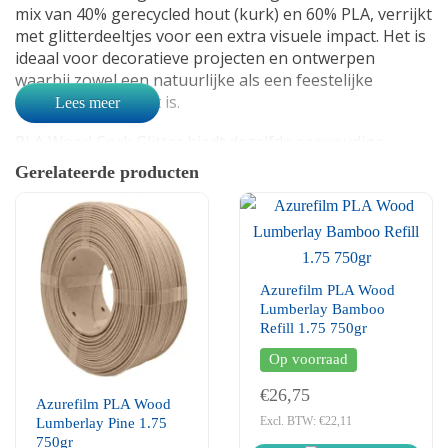
mix van 40% gerecycled hout (kurk) en 60% PLA, verrijkt
met glitterdeeltjes voor een extra visuele impact. Het is
ideaal voor decoratieve projecten en ontwerpen
waarbij zowel een natuurlijke als een feestelijke
uitstraling gewenst is.
Lees meer
PLA Wood Cork Glitter biedt dezelfde eenvoudige
printbaarheid als standaard PLA, maar met een
Gerelateerde producten
houtachtige afwerking en een vleugje glitter. De kurk-
en glitterdeeltjes maken je prints sterk, licht en visueel
aantrekkelijk. Let wel op dat de glitterdeeltjes licht
schurend kunnen zijn voor je nozzle, dus we raden aan
om een nozzle van minimaal 0,6 mm te gebruiken.
Azurefilm PLA Wood
Lumberlay Bamboo
Belangrijkste kenmerken:
Refill 1.75 750gr
- Materiaal: PLA Wood (40% gerecycled hout, 60% PLA)
Op voorraad
met glitters
€26,75
- Diameter: 1,75 mm
Azurefilm PLA Wood
- Gewicht: 750 gram
Excl. BTW: €22,11
Lumberlay Pine 1.75
- Printtemperatuur: 200-230°C
750gr