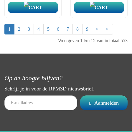
1
2
3
4
5
6
7
8
9
>
>|
Weergeven 1 t/m 15 van in totaal 553
Op de hoogte blijven?
Schrijf je in voor de RPM3D nieuwsbrief.
Aanmelden