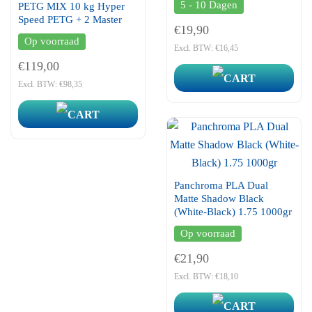
5 - 10 Dagen
PETG MIX 10 kg Hyper
Speed PETG + 2 Master
€19,90
Spools
Op voorraad
Excl. BTW: €16,45
€119,00
Excl. BTW: €98,35
Panchroma PLA Dual
Matte Shadow Black
(White-Black) 1.75 1000gr
Op voorraad
€21,90
Excl. BTW: €18,10