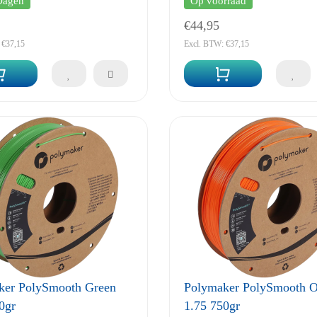
Dagen
Op voorraad
€44,95
 €37,15
Excl. BTW: €37,15
ker PolySmooth Green
Polymaker PolySmooth O
0gr
1.75 750gr