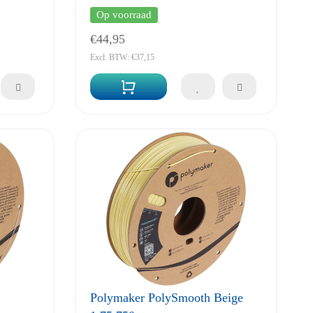
Op voorraad
€44,95
Excl. BTW: €37,15
Polymaker PolySmooth Beige