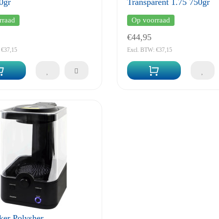
0gr
Transparent 1.75 750gr
rraad
Op voorraad
€44,95
 €37,15
Excl. BTW: €37,15
er Polysher