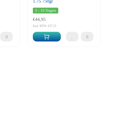
1.75 750gr
5 - 10 Dagen
€44,95
Excl. BTW: €37,15