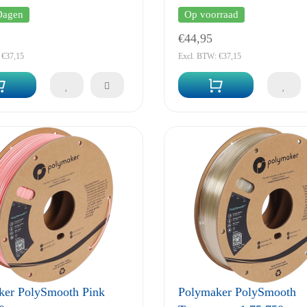
Dagen
Op voorraad
€44,95
 €37,15
Excl. BTW: €37,15
ker PolySmooth Pink
Polymaker PolySmooth