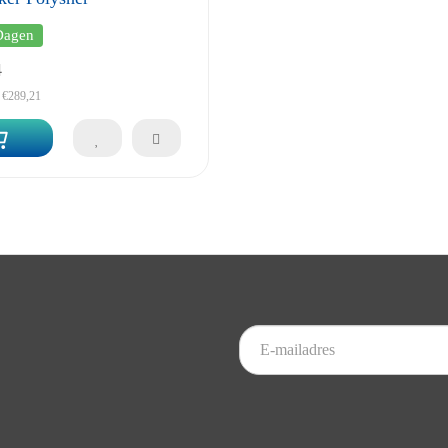
Dagen
4
 €289,21