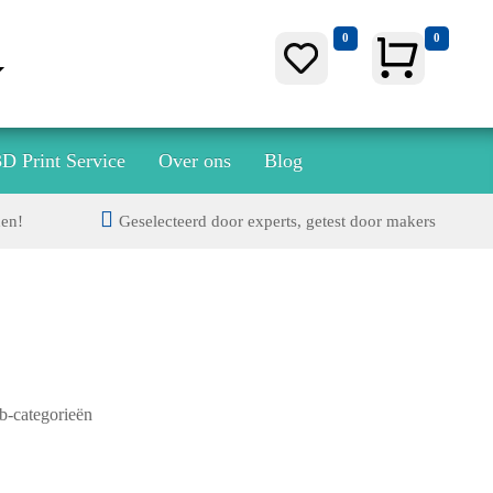
0
0
3D Print Service
Over ons
Blog
den!
Geselecteerd door experts, getest door makers
b-categorieën