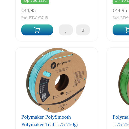
Op voorraad
5 - 10 
€44,95
€44,95
Excl. BTW: €37,15
Excl. BTW:
Polymaker PolySmooth
Polyma
Polymaker Teal 1.75 750gr
1.75 75