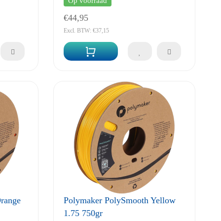
Op voorraad
€44,95
Excl. BTW: €37,15
range
Polymaker PolySmooth Yellow
1.75 750gr