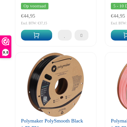
Op voorraad
5 - 10 
€44,95
€44,95
Excl. BTW: €37,15
Excl. BTW:
9,8
Polymaker PolySmooth Black
Polyma