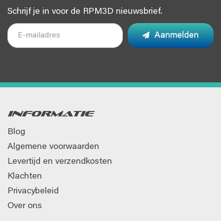
Direct uit voorraad leverbaar
Schrijf je in voor de RPM3D nieuwsbrief.
Gratis verzending vanaf €50 (NL)
Deskundige ondersteuning bij printinstellingen
Aanmelden
Bestel jouw 3DLAC Hechtspray 400ML vandaag nog bij
RPM3D
en print met vertrouwen, laag na laag.
Informatie
Blog
Algemene voorwaarden
Levertijd en verzendkosten
Klachten
Privacybeleid
Over ons