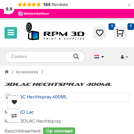
×
164
Reviews
9,8
0
0
Accessoires
3DLAC Hechtspray 400ML
Merk:
3D Lac
Model: 3DLAC Hechtspray
Beschikbaarheid:
Op voorraad