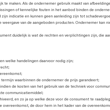
jk te maken. Als de ondernemer gebruik maakt van afbeelding
ssingen of kennelijke fouten in het aanbod binden de onderne
d zijn indicatie en kunnen geen aanleiding zijn tot schadeverg
we weergave van de aangeboden producten. Ondernemer kan ni
ment duidelijk is wat de rechten en verplichtingen zijn, die a
en welke handelingen daarvoor nodig zijn;
recht;
overeenkomst;
e termijn waarbinnen de ondernemer de prijs garandeert;
d indien de kosten van het gebruik van de techniek voor comm
ikte communicatiemiddel;
iveerd, en zo ja op welke deze voor de consument te raadpleg
de overeenkomst, de door hem in het kader van de overeenkoms