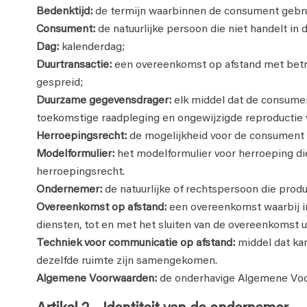
Bedenktijd:
de termijn waarbinnen de consument gebrui
Consument:
de natuurlijke persoon die niet handelt i
Dag:
kalenderdag;
Duurtransactie:
een overeenkomst op afstand met betrek
gespreid;
Duurzame gegevensdrager:
elk middel dat de consument
toekomstige raadpleging en ongewijzigde reproductie 
Herroepingsrecht
:
de mogelijkheid voor de consument 
Modelformulier:
het modelformulier voor herroeping die
herroepingsrecht.
Ondernemer:
de natuurlijke of rechtspersoon die prod
Overeenkomst op afstand:
een overeenkomst waarbij i
diensten, tot en met het sluiten van de overeenkomst 
Techniek voor communicatie op afstand:
middel dat kan
dezelfde ruimte zijn samengekomen.
Algemene Voorwaarden:
de onderhavige Algemene Voo