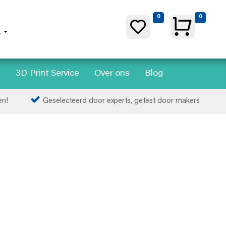
0
0
t
s
3D Print Service
Over ons
Blog
en!
Geselecteerd door experts, getest door makers