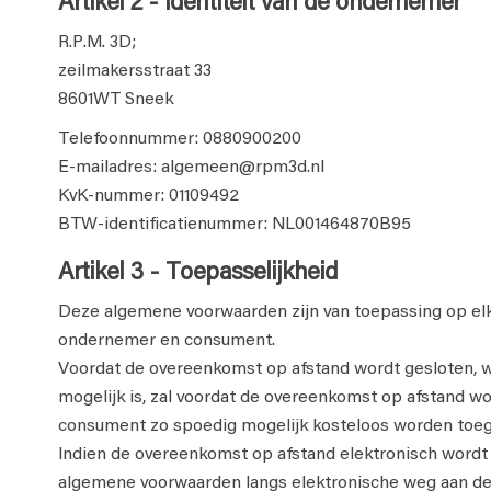
Artikel 2 - Identiteit van de ondernemer
R.P.M. 3D;
zeilmakersstraat 33
8601WT Sneek
Telefoonnummer: 0880900200
E-mailadres: algemeen@rpm3d.nl
KvK-nummer: 01109492
BTW-identificatienummer: NL001464870B95
Artikel 3 - Toepasselijkheid
Deze algemene voorwaarden zijn van toepassing op el
ondernemer en consument.
Voordat de overeenkomst op afstand wordt gesloten, wo
mogelijk is, zal voordat de overeenkomst op afstand w
consument zo spoedig mogelijk kosteloos worden toe
Indien de overeenkomst op afstand elektronisch wordt g
algemene voorwaarden langs elektronische weg aan de