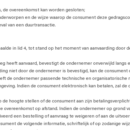
ds, de overeenkomst kan worden gesloten;
nderworpen en de wijze waarop de consument deze gedragscod
val van een duurtransactie.
lde in lid 4, tot stand op het moment van aanvaarding door 
g heeft aanvaard, bevestigt de ondernemer onverwijld langs e
ding niet door de ondernemer is bevestigd, kan de consument
reft de ondernemer passende technische en organisatorische m
omgeving. Indien de consument elektronisch kan betalen, zal 
 de hoogte stellen of de consument aan zijn betalingsverplichti
 de overeenkomst op afstand. Indien de ondernemer op grond 
iveerd een bestelling of aanvraag te weigeren of aan de uitvoe
sument de volgende informatie, schriftelijk of op zodanige wi