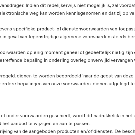
drager. Indien dit redelijkerwijs niet mogelijk is, zal voord
lektronische weg kan worden kennisgenomen en dat zij op ver
vens specifieke product- of dienstenvoorwaarden van toepassin
in geval van tegenstrijdige algemene voorwaarden steeds ber
orwaarden op enig moment geheel of gedeeltelijk nietig zijn o
etreffende bepaling in onderling overleg onverwijld vervangen
geregeld, dienen te worden beoordeeld ‘naar de geest’ van dez
meerdere bepalingen van onze voorwaarden, dienen uitgelegd t
of onder voorwaarden geschiedt, wordt dit nadrukkelijk in het
d het aanbod te wijzigen en aan te passen.
ijving van de aangeboden producten en/of diensten. De beschr