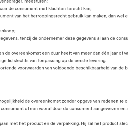
vensdrager, meesturen:
waar de consument met klachten terecht kan;
ent van het herroepingsrecht gebruik kan maken, dan wel een 
aankoop;
gegevens, tenzij de ondernemer deze gegevens al aan de consum
n de overeenkomst een duur heeft van meer dan één jaar of va
rige lid slechts van toepassing op de eerste levering.
rtende voorwaarden van voldoende beschikbaarheid van de be
mogelijkheid de overeenkomst zonder opgave van redenen te 
 de consument of een vooraf door de consument aangewezen e
an met het product en de verpakking. Hij zal het product slec