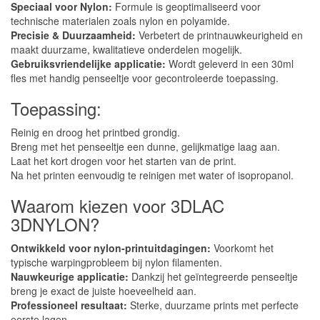
Speciaal voor Nylon:
Formule is geoptimaliseerd voor
technische materialen zoals nylon en polyamide.
Precisie & Duurzaamheid:
Verbetert de printnauwkeurigheid en
maakt duurzame, kwalitatieve onderdelen mogelijk.
Gebruiksvriendelijke applicatie:
Wordt geleverd in een 30ml
fles met handig penseeltje voor gecontroleerde toepassing.
Toepassing:
Reinig en droog het printbed grondig.
Breng met het penseeltje een dunne, gelijkmatige laag aan.
Laat het kort drogen voor het starten van de print.
Na het printen eenvoudig te reinigen met water of isopropanol.
Waarom kiezen voor 3DLAC
3DNYLON?
Ontwikkeld voor nylon-printuitdagingen:
Voorkomt het
typische warpingprobleem bij nylon filamenten.
Nauwkeurige applicatie:
Dankzij het geïntegreerde penseeltje
breng je exact de juiste hoeveelheid aan.
Professioneel resultaat:
Sterke, duurzame prints met perfecte
eerste lagen.