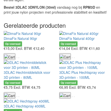
Bestel 3DLAC 3DNYLON (30ml)
vandaag nog bij
RPM3D
en
print jouw nylon projecten met professionele stabiliteit en kwaliteit!
Gerelateerde producten
DimaFix Natural 90gr
DimaFix Natural 400gr
Op voorraad
Op voorraad
€15,00
Excl. BTW: €12,40
€14,04
Excl. BTW: €11,60
3DLAC Hechtmiddelstick voor
3DLAC Plus Hechtspray voor
3D printen - 80ML
3D-printen - 100ML
Op voorraad
Op voorraad
€5,75
Excl. BTW: €4,75
€6,95
Excl. BTW: €5,74
3DLAC Hechtspray 400ML