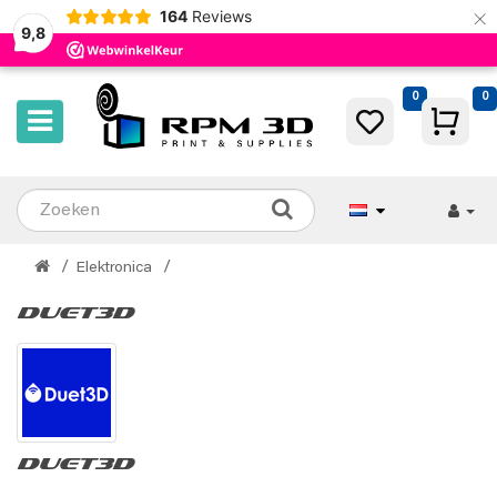
×
164
Reviews
9,8
0
0
Elektronica
Duet3D
Duet3D