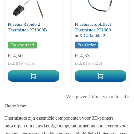
Phaetus Rapido 2
Phaetus DropEffect
Thermistor PT1000B
Thermistor PT1000
neXtG/Rapido 2
Op voorraad
Pre-Order
€14,50
€14,53
Excl. BTW: €11,98
Excl. BTW: €12,01
Weergeven 1 t/m 2 van in totaal 2
Thermistors
Thermistors zijn essentiële componenten voor 3D-printers,
ontworpen om nauwkeurige temperatuurmetingen te leveren voor
hotends, verwarmde bedden en meer. Bij RPM 3D bieden we een