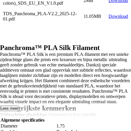
2MB
Download
colors)_SDS_EU_EN_V1.0.pdf
TDS_Panchroma_PLA-V2.2_2025-12-
11.05MB
Download
01.pdf
Panchroma™ PLA Silk Filament
Panchroma™ PLA Silk is een premium PLA-filament met een unieke
zijdeachtige glans die prints een luxueuze en bijna metallic uitstraling
geeft zonder gebruik van echte metaaldeeltjes. Dankzij speciale
additieven ontstaat een glad oppervlak met subtiele reflecties, waardoor
laaglijnen minder zichtbaar zijn en modellen direct een hoogwaardige
afwerking krijgen. Het filament combineert deze esthetische voordelen
met de gebruiksvriendelijkheid van standaard PLA, waardoor het
eenvoudig te printen is met consistente resultaten. Panchroma™ PLA
Silk is ideaal voor decoratieve prints, displaymodellen en ontwerpen
waarbij visuele impact en een elegante uitstraling centraal staan.
Belangrijkste kenmerken
Lees meer
Zijdeachtige afwerking:
Glanzend en luxe uiterlijk.
Verborgen laaglijnen:
Algemene specificaties
Glad oppervlak met minder zichtbare
printlagen.
Diameter
1.75
Eenvoudig te printen:
Vergelijkbaar met standaard PLA.