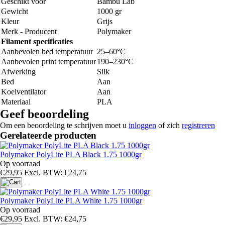
Geschikt voor
Bambu Lab
Hoge kleurintensiteit:
Diepe en rijke kleuren.
Gewicht
1000 gr
Consistente kwaliteit:
Betrouwbare extrusie en stabiele prints.
Kleur
Grijs
Technische specificaties
Merk - Producent
Polymaker
Materiaal:
Silk PLA
Filament specificaties
Diameter:
1.75 mm
Aanbevolen bed temperatuur
25–60°C
Nettogewicht spoel:
1 kg
Aanbevolen print temperatuur
190–230°C
Printtemperatuur:
190–230°C
Afwerking
Silk
Bedtemperatuur:
25–60°C
Bed
Aan
Printaanbevelingen
Koelventilator
Aan
Nozzle:
Standaard 0.4 mm nozzle aanbevolen.
Materiaal
PLA
Hotend:
Compatibel met standaard hotends.
Geef beoordeling
Koeling:
Normale part cooling voor beste glansresultaat.
Om een beoordeling te schrijven moet u
inloggen
of zich
registreren
Printsnelheid:
Matige snelheid voor optimale oppervlaktekwaliteit.
Gerelateerde producten
Opslag:
Droog bewaren om glans en printkwaliteit te behouden.
Toepassingen
Polymaker PolyLite PLA Black 1.75 1000gr
Panchroma™ PLA Silk is ideaal voor decoratieve objecten,
Op voorraad
kunstprints, cosplay onderdelen, vazen, displaymodellen, trofeeën en
€29,95
Excl. BTW: €24,75
designprojecten waarbij een premium uitstraling gewenst is zonder
extra nabewerking.
Polymaker PolyLite PLA White 1.75 1000gr
Op voorraad
€29,95
Excl. BTW: €24,75