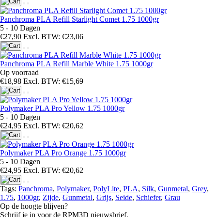
Panchroma PLA Refill Starlight Comet 1.75 1000gr
5 - 10 Dagen
€27,90
Excl. BTW: €23,06
Panchroma PLA Refill Marble White 1.75 1000gr
Op voorraad
€18,98
Excl. BTW: €15,69
Polymaker PLA Pro Yellow 1.75 1000gr
5 - 10 Dagen
€24,95
Excl. BTW: €20,62
Polymaker PLA Pro Orange 1.75 1000gr
5 - 10 Dagen
€24,95
Excl. BTW: €20,62
Tags:
Panchroma
,
Polymaker
,
PolyLite
,
PLA
,
Silk
,
Gunmetal
,
Grey
,
1.75
,
1000gr
,
Zijde
,
Gunmetal
,
Grijs
,
Seide
,
Schiefer
,
Grau
Op de hoogte blijven?
Schrijf je in voor de RPM3D nieuwsbrief.