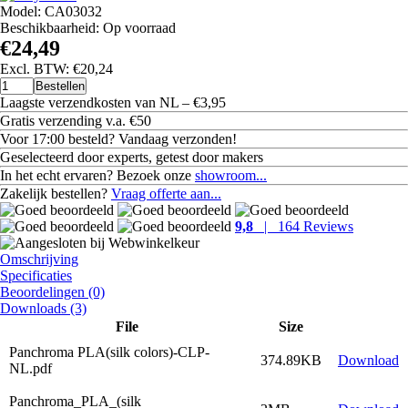
Model: CA03032
Beschikbaarheid:
Op voorraad
€24,49
Excl. BTW: €20,24
Bestellen
Laagste verzendkosten van NL – €3,95
Gratis
verzending v.a. €50
Voor 17:00 besteld? Vandaag verzonden!
Geselecteerd door experts, getest door makers
In het echt ervaren? Bezoek onze
showroom...
Zakelijk bestellen?
Vraag offerte aan...
9,8
| 164 Reviews
Omschrijving
Specificaties
Beoordelingen (0)
Downloads (3)
File
Size
Panchroma PLA(silk colors)-CLP-
374.89KB
Download
NL.pdf
Panchroma_PLA_(silk