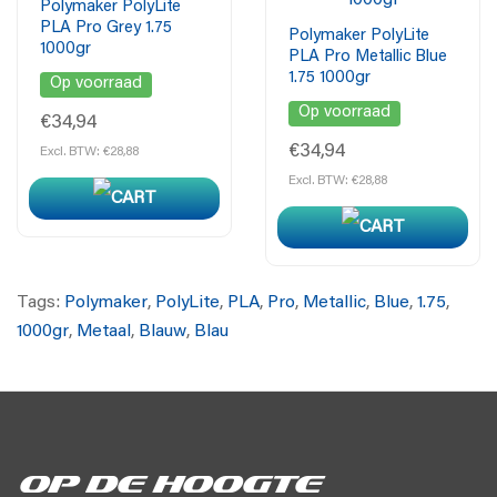
Polymaker PolyLite
duurzaamheid. Het is perfect voor functionele
PLA Pro Grey 1.75
Polymaker PolyLite
toepassingen waarbij langdurige kwaliteit en prestaties
1000gr
PLA Pro Metallic Blue
essentieel zijn.
1.75 1000gr
Op voorraad
Op voorraad
€34,94
€34,94
Excl. BTW: €28,88
Excl. BTW: €28,88
Tags:
Polymaker
,
PolyLite
,
PLA
,
Pro
,
Metallic
,
Blue
,
1.75
,
1000gr
,
Metaal
,
Blauw
,
Blau
Op de hoogte