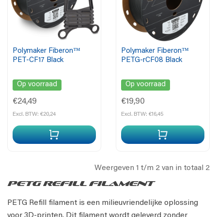
Polymaker Fiberon™
Polymaker Fiberon™
PET-CF17 Black
PETG-rCF08 Black
Op voorraad
Op voorraad
€24,49
€19,90
Excl. BTW: €20,24
Excl. BTW: €16,45
Weergeven 1 t/m 2 van in totaal 2
PETG Refill Filament
PETG Refill filament is een milieuvriendelijke oplossing
voor 3D-printen. Dit filament wordt geleverd zonder